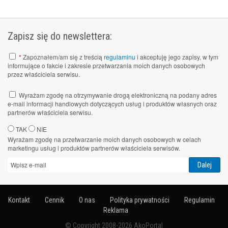
Zapisz się do newslettera:
*
Zapoznałem/am się z treścią
regulaminu
i akceptuję jego zapisy, w tym
informujące o fakcie i zakresie przetwarzania moich danych osobowych
przez właściciela serwisu.
Wyrażam zgodę na otrzymywanie drogą elektroniczną na podany adres
e-mail informacji handlowych dotyczących usług i produktów własnych oraz
partnerów właściciela serwisu.
TAK
NIE
Wyrażam zgodę na przetwarzanie moich danych osobowych w celach
marketingu usług i produktów partnerów właściciela serwisów.
Kontakt
Cennik
O nas
Polityka prywatności
Regulamin
Reklama
© Copyright 2008-2026 AkoPortal