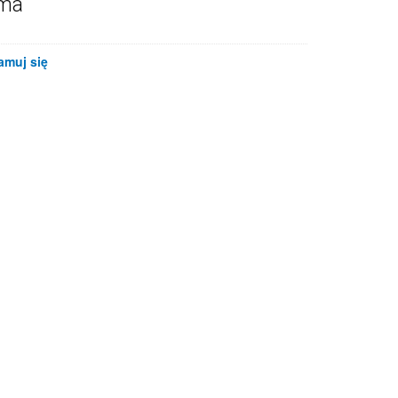
ama
amuj się