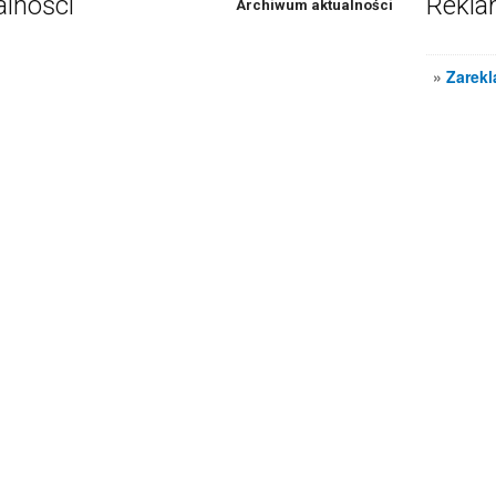
alności
Rekl
Archiwum aktualności
»
Zarekl