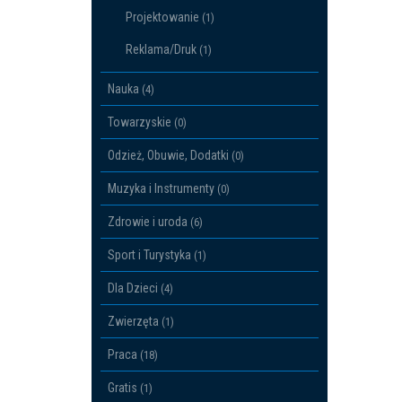
Projektowanie
(1)
Reklama/Druk
(1)
Nauka
(4)
Towarzyskie
(0)
Odzież, Obuwie, Dodatki
(0)
Muzyka i Instrumenty
(0)
Zdrowie i uroda
(6)
Sport i Turystyka
(1)
Dla Dzieci
(4)
Zwierzęta
(1)
Praca
(18)
Gratis
(1)