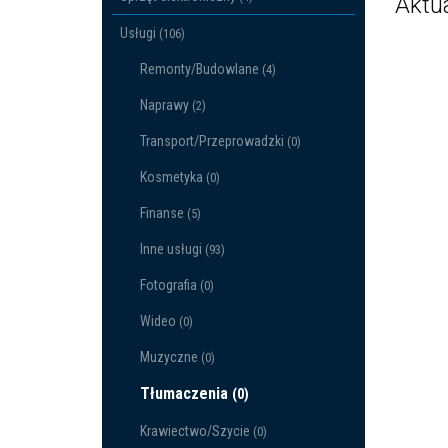
Aktu
Usługi
(106)
Remonty/Budowlane
(4)
Naprawy
(2)
Transport/Przeprowadzki
(0)
Kosmetyka
(0)
Finanse
(5)
Inne usługi
(93)
Fotografia
(0)
Wideo
(0)
Muzyczne
(0)
Tłumaczenia
(0)
Krawiectwo/Szycie
(0)