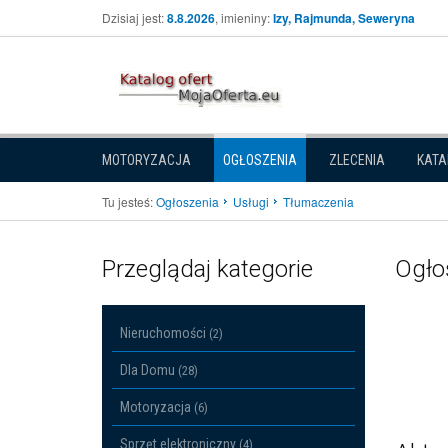
Dzisiaj jest:
8.8.2026
, imieniny:
Izy, Rajmunda, Seweryna
MOTORYZACJA
OGŁOSZENIA
ZLECENIA
KATA
Tu jesteś:
Ogłoszenia
Usługi
Tłumaczenia
Przeglądaj kategorie
Ogłos
Nieruchomości
(2)
Dla Domu
(28)
Motoryzacja
(6)
Sprzęt elektroniczny
(4)