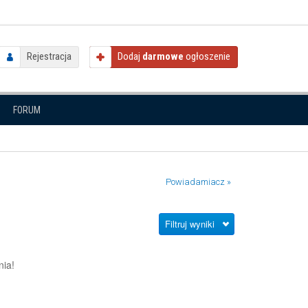
Rejestracja
Dodaj
darmowe
ogłoszenie
FORUM
Powiadamiacz »
Filtruj wyniki
nia!