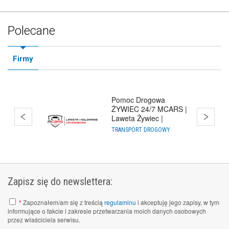
Polecane
Firmy
Pomoc Drogowa
ŻYWIEC 24/7 MCARS |
Laweta Żywiec |
Holowanie Cało
TRANSPORT DROGOWY
Zapisz się do newslettera:
*
Zapoznałem/am się z treścią
regulaminu
i akceptuję jego zapisy, w tym
informujące o fakcie i zakresie przetwarzania moich danych osobowych
przez właściciela serwisu.