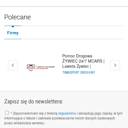
Polecane
Firmy
Pomoc Drogowa
ŻYWIEC 24/7 MCARS |
Laweta Żywiec |
Holowanie Cało
TRANSPORT DROGOWY
Zapisz się do newslettera:
*
Zapoznałem/am się z treścią
regulaminu
i akceptuję jego zapisy, w tym
informujące o fakcie i zakresie przetwarzania moich danych osobowych
przez właściciela serwisu.