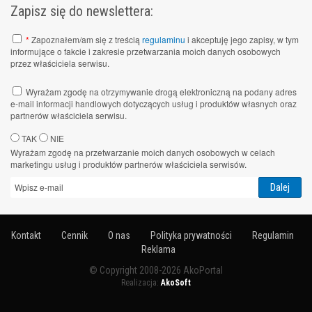
Zapisz się do newslettera:
*
Zapoznałem/am się z treścią
regulaminu
i akceptuję jego zapisy, w tym
informujące o fakcie i zakresie przetwarzania moich danych osobowych
przez właściciela serwisu.
Wyrażam zgodę na otrzymywanie drogą elektroniczną na podany adres
e-mail informacji handlowych dotyczących usług i produktów własnych oraz
partnerów właściciela serwisu.
TAK
NIE
Wyrażam zgodę na przetwarzanie moich danych osobowych w celach
marketingu usług i produktów partnerów właściciela serwisów.
Kontakt
Cennik
O nas
Polityka prywatności
Regulamin
Reklama
© Copyright 2008-2026 AkoPortal
Realizacja:
AkoSoft