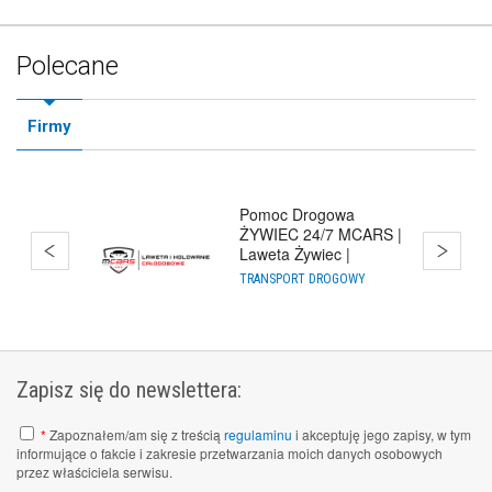
Polecane
Firmy
Pomoc Drogowa
ŻYWIEC 24/7 MCARS |
Laweta Żywiec |
Holowanie Cało
TRANSPORT DROGOWY
Zapisz się do newslettera:
*
Zapoznałem/am się z treścią
regulaminu
i akceptuję jego zapisy, w tym
informujące o fakcie i zakresie przetwarzania moich danych osobowych
przez właściciela serwisu.