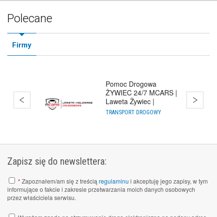
Polecane
Firmy
Pomoc Drogowa
ŻYWIEC 24/7 MCARS |
Laweta Żywiec |
Holowanie Cało
TRANSPORT DROGOWY
Zapisz się do newslettera:
*
Zapoznałem/am się z treścią
regulaminu
i akceptuję jego zapisy, w tym
informujące o fakcie i zakresie przetwarzania moich danych osobowych
przez właściciela serwisu.