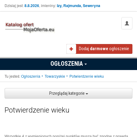
Dzisiaj jest:
8.8.2026
, imieniny:
Izy, Rajmunda, Seweryna
Dodaj
darmowe
ogłoszenie
OGŁOSZENIA
Tu jesteś:
Ogłoszenia
Towarzyskie
Potwierdzenie wieku
Przeglądaj kategorie
Potwierdzenie wieku
Wszystkie 4 z wymienionych poniżej punktów muszą być zgodne z prawdą,