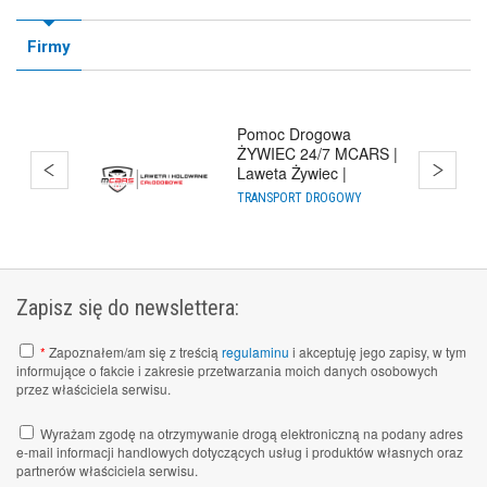
Firmy
Pomoc Drogowa
ŻYWIEC 24/7 MCARS |
Laweta Żywiec |
Holowanie Cało
TRANSPORT DROGOWY
Zapisz się do newslettera:
*
Zapoznałem/am się z treścią
regulaminu
i akceptuję jego zapisy, w tym
informujące o fakcie i zakresie przetwarzania moich danych osobowych
przez właściciela serwisu.
Wyrażam zgodę na otrzymywanie drogą elektroniczną na podany adres
e-mail informacji handlowych dotyczących usług i produktów własnych oraz
partnerów właściciela serwisu.