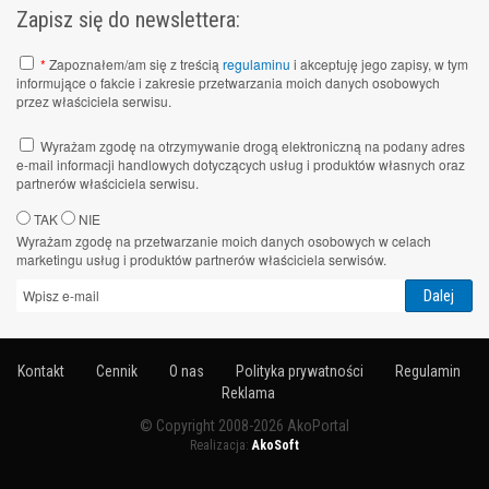
Zapisz się do newslettera:
*
Zapoznałem/am się z treścią
regulaminu
i akceptuję jego zapisy, w tym
informujące o fakcie i zakresie przetwarzania moich danych osobowych
przez właściciela serwisu.
Wyrażam zgodę na otrzymywanie drogą elektroniczną na podany adres
e-mail informacji handlowych dotyczących usług i produktów własnych oraz
partnerów właściciela serwisu.
TAK
NIE
Wyrażam zgodę na przetwarzanie moich danych osobowych w celach
marketingu usług i produktów partnerów właściciela serwisów.
Kontakt
Cennik
O nas
Polityka prywatności
Regulamin
Reklama
© Copyright 2008-2026 AkoPortal
Realizacja:
AkoSoft