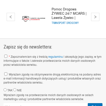
Pomoc Drogowa
ŻYWIEC 24/7 MCARS |
Laweta Żywiec |
Holowanie Cało
TRANSPORT DROGOWY
Zapisz się do newslettera:
*
Zapoznałem/am się z treścią
regulaminu
i akceptuję jego zapisy, w tym
informujące o fakcie i zakresie przetwarzania moich danych osobowych
przez właściciela serwisu.
Wyrażam zgodę na otrzymywanie drogą elektroniczną na podany adres
e-mail informacji handlowych dotyczących usług i produktów własnych oraz
partnerów właściciela serwisu.
TAK
NIE
Wyrażam zgodę na przetwarzanie moich danych osobowych w celach
marketingu usług i produktów partnerów właściciela serwisów.