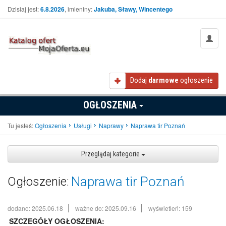
Dzisiaj jest:
6.8.2026
, imieniny:
Jakuba, Sławy, Wincentego
Dodaj
darmowe
ogłoszenie
OGŁOSZENIA
Tu jesteś:
Ogłoszenia
Usługi
Naprawy
Naprawa tir Poznań
Przeglądaj kategorie
Naprawa tir Poznań
Ogłoszenie:
dodano: 2025.06.18
ważne do: 2025.09.16
wyświetleń: 159
SZCZEGÓŁY OGŁOSZENIA: