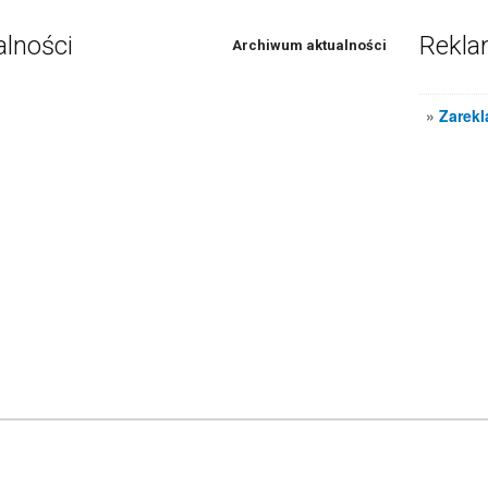
alności
Rekl
Archiwum aktualności
»
Zarekl