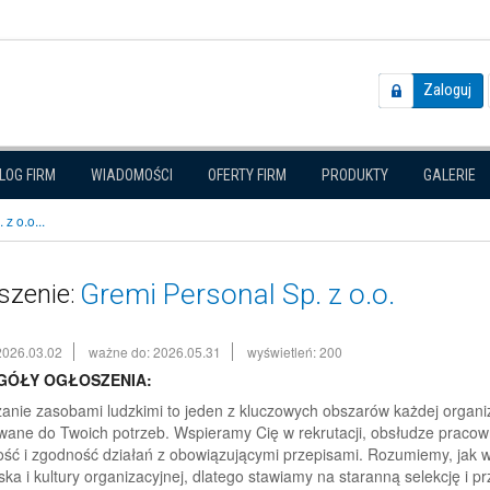
Zaloguj
LOG FIRM
WIADOMOŚCI
OFERTY FIRM
PRODUKTY
GALERIE
z o.o...
Gremi Personal Sp. z o.o.
szenie:
2026.03.02
ważne do: 2026.05.31
wyświetleń: 200
GÓŁY OGŁOSZENIA:
anie zasobami ludzkimi to jeden z kluczowych obszarów każdej organ
ane do Twoich potrzeb. Wspieramy Cię w rekrutacji, obsłudze pracow
ść i zgodność działań z obowiązującymi przepisami. Rozumiemy, jak 
ska i kultury organizacyjnej, dlatego stawiamy na staranną selekcję i