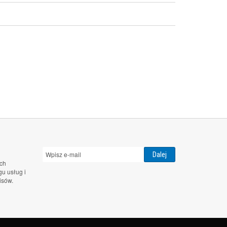
ch
u usług i
isów.