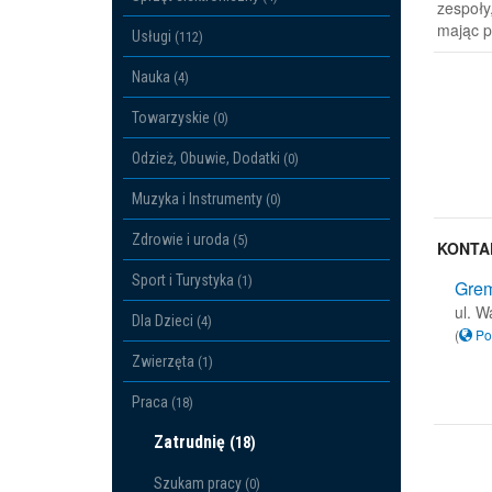
zespoły
mając p
Usługi
(112)
Nauka
(4)
Towarzyskie
(0)
Odzież, Obuwie, Dodatki
(0)
Muzyka i Instrumenty
(0)
Zdrowie i uroda
(5)
KONTA
Sport i Turystyka
(1)
Grem
ul. W
Dla Dzieci
(4)
(
Po
Zwierzęta
(1)
Praca
(18)
Zatrudnię
(18)
Szukam pracy
(0)