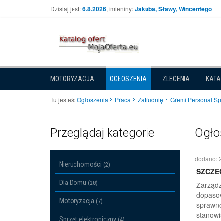
Dzisiaj jest:
6.8.2026
, imieniny:
Jakuba, Sławy, Wincentego
MOTORYZACJA
OGŁOSZENIA
ZLECENIA
KATA
Tu jesteś:
Ogłoszenia
Praca
Zatrudnię
Gremi Personal Sp. 
Przeglądaj kategorie
Ogło
dodano: 
Nieruchomości
(2)
SZCZE
Dla Domu
(28)
Zarządz
dopasow
Motoryzacja
(7)
sprawno
stanowi
Sprzęt elektroniczny
(4)