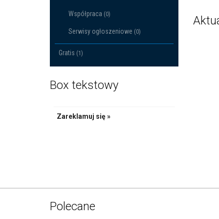
Współpraca
(0)
Aktu
Serwisy ogłoszeniowe
(0)
Gratis
(1)
Box tekstowy
Zareklamuj się »
Polecane