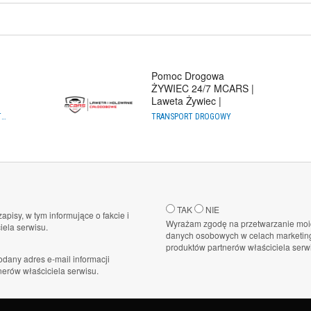
Pomoc Drogowa
ŻYWIEC 24/7 MCARS |
Laweta Żywiec |
Holowanie Cało
REKLAMA I MARKETING W INTERNECIE
TRANSPORT DROGOWY
TAK
NIE
zapisy, w tym informujące o fakcie i
Wyrażam zgodę na przetwarzanie moi
ela serwisu.
danych osobowych w celach marketing
produktów partnerów właściciela serw
dany adres e-mail informacji
erów właściciela serwisu.