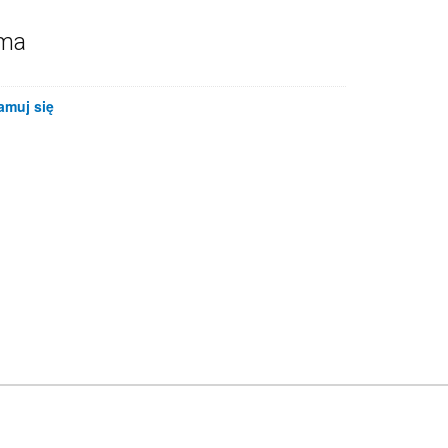
ama
amuj się