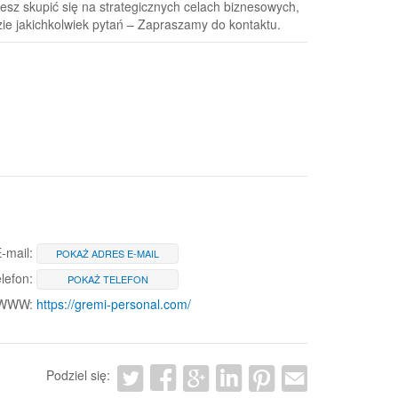
żesz skupić się na strategicznych celach biznesowych,
zie jakichkolwiek pytań – Zapraszamy do kontaktu.
-mail:
POKAŻ ADRES E-MAIL
lefon:
POKAŻ TELEFON
 WWW:
https://gremi-personal.com/
Podziel się: